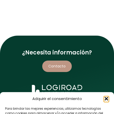
¿Necesita información?
Contacto
Adquirir el consentimiento
5 rue de l’Enclose
44118 La Chevrolière
Para brindar las mejores experiencias, utilizamos tecnologías
FRANCIA
como cookies para almacenar y/o acceder a información del