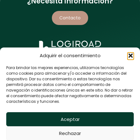
¿Necesita información?
Contacto
Adquirir el consentimiento
5 rue de l’Enclose
44118 La Chevrolière
Para brindar las mejores experiencias, utilizamos tecnologías
FRANCIA
como cookies para almacenar y/o acceder a información del
dispositivo. Dar su consentimiento a estas tecnologías nos
+33 (0)9 80 86 43 98
permitirá procesar datos como el comportamiento de
navegación o identificaciones únicas en este sitio. No dar o retirar
el consentimiento puede afectar negativamente a determinadas
características y funciones.
Aceptar
Logiroad © 2024
Rechazar
Política de privacidad y menciones legales