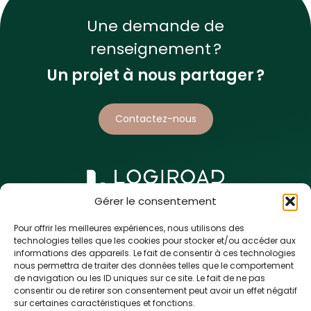
Une demande de
renseignement ?
Un projet à nous partager ?
Contactez-nous
Gérer le consentement
5 rue de l’Enclose
44118 La Chevrolière, FRANCE
Pour offrir les meilleures expériences, nous utilisons des
technologies telles que les cookies pour stocker et/ou accéder aux
+33 (0)9 80 86 43 98
informations des appareils. Le fait de consentir à ces technologies
nous permettra de traiter des données telles que le comportement
de navigation ou les ID uniques sur ce site. Le fait de ne pas
consentir ou de retirer son consentement peut avoir un effet négatif
sur certaines caractéristiques et fonctions.