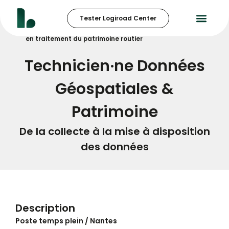
Tester Logiroad Center
Accueil
Nous rejoindre
Technicien·ne Polyvalent·e
en traitement du patrimoine routier
Technicien·ne Polyvalent·e
Technicien·ne Données
en traitement du
Géospatiales &
patrimoine routier
Patrimoine
De la collecte à la mise à disposition
des données
Description
Poste temps plein / Nantes