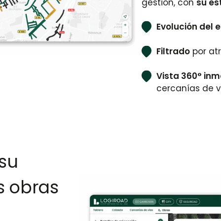
gestión, con
su es
Evolución del
Filtrado
por at
Vista 360° inm
cercanías de v
su
s obras