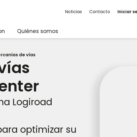
Noticias
Contacto
Iniciar s
on
Quiénes somos
 vías
rcanías de vías
vías
enter
rma Logiroad
para optimizar su