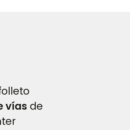
olleto
e vías
de
ter