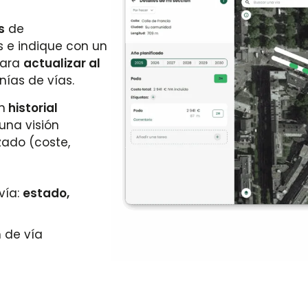
s
de
 e indique con un
para
actualizar al
ías de vías.
n
historial
 una visión
zado (coste,
vía:
estado,
 de vía