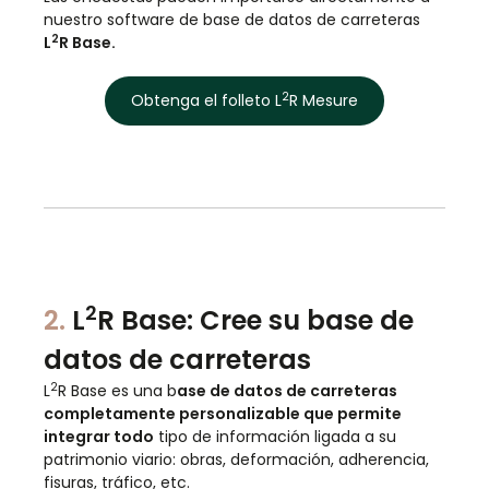
nuestro software de base de datos de carreteras
2
L
R Base.
2
Obtenga el folleto L
R Mesure
2
2.
L
R Base: Cree su base de
datos de carreteras
2
L
R Base es una b
ase de datos de carreteras
completamente personalizable que permite
integrar todo
tipo de información ligada a su
patrimonio viario: obras, deformación, adherencia,
fisuras, tráfico, etc.