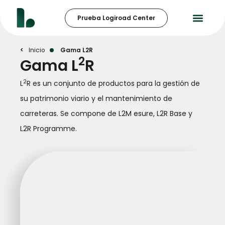
Prueba Logiroad Center
Gama L2R
Inicio
Gama L2R
2
Gama L
R
2
L
R es un conjunto de productos para la gestión de
su patrimonio viario y el mantenimiento de
carreteras. Se compone de L2M esure, L2R Base y
L2R Programme.