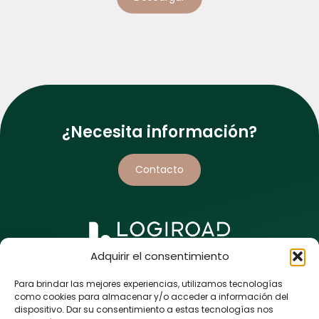
¿Necesita información?
Contacto
Adquirir el consentimiento
5 rue de l’Enclose
44118 La Chevrolière
Para brindar las mejores experiencias, utilizamos tecnologías
FRANCIA
como cookies para almacenar y/o acceder a información del
dispositivo. Dar su consentimiento a estas tecnologías nos