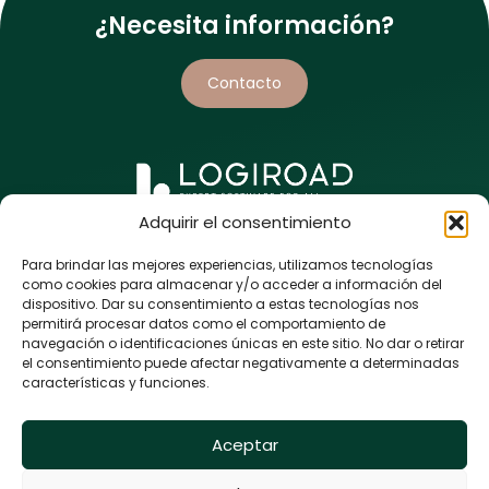
¿Necesita información?
Establezca su propio perfil longitudinal en la banda de
Contacto
longitud de onda de las calzadas.
Adquirir el consentimiento
5 rue de l’Enclose
44118 La Chevrolière
Para brindar las mejores experiencias, utilizamos tecnologías
FRANCIA
como cookies para almacenar y/o acceder a información del
dispositivo. Dar su consentimiento a estas tecnologías nos
+33 (0)9 80 86 43 98
permitirá procesar datos como el comportamiento de
navegación o identificaciones únicas en este sitio. No dar o retirar
el consentimiento puede afectar negativamente a determinadas
características y funciones.
Aceptar
Logiroad © 2024