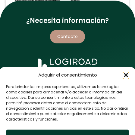
¿Necesita información?
Mejore el diagnóstico de sus carreteras con
Contacto
un inventario y el estado de sus marcas viales.
Adquirir el consentimiento
5 rue de l’Enclose
44118 La Chevrolière
Para brindar las mejores experiencias, utilizamos tecnologías
FRANCIA
como cookies para almacenar y/o acceder a información del
dispositivo. Dar su consentimiento a estas tecnologías nos
+33 (0)9 80 86 43 98
permitirá procesar datos como el comportamiento de
navegación o identificaciones únicas en este sitio. No dar o retirar
el consentimiento puede afectar negativamente a determinadas
características y funciones.