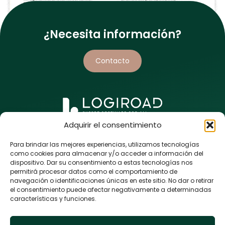
¿Necesita información?
Visualice sus cercanías de vías y siga sus obras de
Contacto
mantenimiento, combinadas con sus obras de carretera.
Adquirir el consentimiento
5 rue de l’Enclose
44118 La Chevrolière
Para brindar las mejores experiencias, utilizamos tecnologías
FRANCIA
como cookies para almacenar y/o acceder a información del
dispositivo. Dar su consentimiento a estas tecnologías nos
+33 (0)9 80 86 43 98
permitirá procesar datos como el comportamiento de
navegación o identificaciones únicas en este sitio. No dar o retirar
el consentimiento puede afectar negativamente a determinadas
características y funciones.