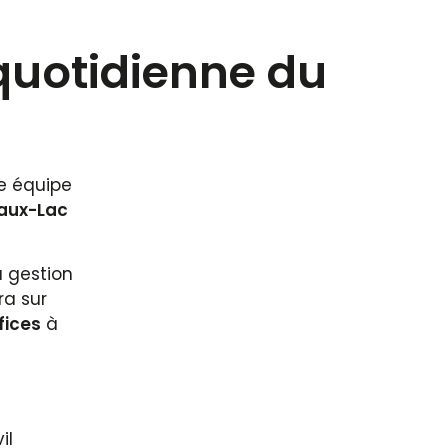
quotidienne du
re équipe
eaux-Lac
 gestion
ra sur
fices
à
il