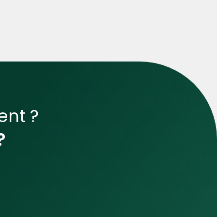
nt ?
?