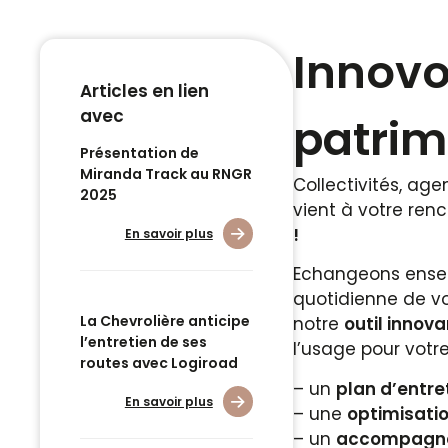
Innovo
Articles en lien
avec
patrim
Présentation de
Miranda Track au RNGR
Collectivités, ag
2025
vient à votre renc
!
En savoir plus
Echangeons ensem
quotidienne de vo
La Chevrolière anticipe
notre
outil innov
l’entretien de ses
l’usage pour votre 
routes avec Logiroad
– un
plan d’entre
En savoir plus
– une
optimisati
– un
accompagne