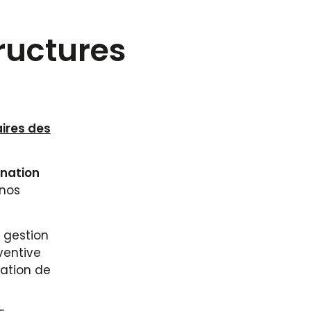
ructures
ires des
nation
 nos
 gestion
ventive
mation de