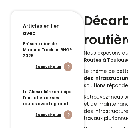
Décarb
Articles en lien
avec
routiè
Présentation de
Miranda Track au RNGR
Nous exposons a
2025
Routes à Toulous
En savoir plus
Le thème de cette
des infrastructur
solutions réponde
La Chevrolière anticipe
Retrouvez-nous su
l’entretien de ses
et de maintenanc
routes avec Logiroad
des infrastructur
En savoir plus
travaux pluriann