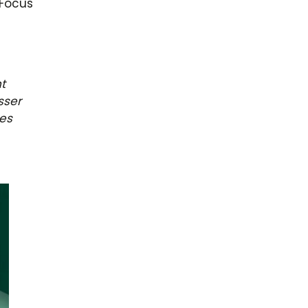
 Focus
t
sser
es